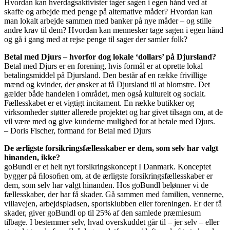
Hvordan kan hverdagsaktivister tager sagen i egen hånd ved at
skaffe og arbejde med penge på alternative måder? Hvordan kan
man lokalt arbejde sammen med banker på nye måder – og stille
andre krav til dem? Hvordan kan mennesker tage sagen i egen hånd
og gå i gang med at rejse penge til sager der samler folk?
Betal med Djurs – hvorfor dog lokale ‘dollars’ på Djursland?
Betal med Djurs er en forening, hvis formål er at oprette lokal
betalingsmiddel på Djursland. Den består af en række frivillige
mænd og kvinder, der ønsker at få Djursland til at blomstre. Det
gælder både handelen i området, men også kulturelt og socialt.
Fællesskabet er et vigtigt incitament. En række butikker og
virksomheder støtter allerede projektet og har givet tilsagn om, at de
vil være med og give kunderne mulighed for at betale med Djurs.
– Doris Fischer, formand for Betal med Djurs
De ærligste forsikringsfællesskaber er dem, som selv har valgt
hinanden, ikke?
goBundl er et helt nyt forsikringskoncept I Danmark. Konceptet
bygger på ﬁlosoﬁen om, at de ærligste forsikringsfællesskaber er
dem, som selv har valgt hinanden. Hos goBundl belønner vi de
fællesskaber, der har få skader. Gå sammen med familien, vennerne,
villavejen, arbejdspladsen, sportsklubben eller foreningen. Er der få
skader, giver goBundl op til 25% af den samlede præmiesum
tilbage. I bestemmer selv, hvad overskuddet går til – jer selv – eller