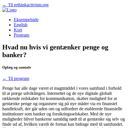
← Til rethinkactivism.org
Eksempelside
English
Kort
Program
Hvad nu hvis vi gentænker penge og
banker?
Oplæg og samtale
← Til program
Penge har alle dage været et magtmiddel i vores samfund i forhold
til at præge udviklingen. Internettet og de nye digitale globalt
rækkende redskaber for kommunikation, skaber mulighed for at
gentænke penge og organisere sig på nye måder via en finansiel
handlekraft, der går uden om og udfordrer de etablerede finansielle
institutioner som banker og forsikringsselskaber. Med de nye
muligheder bliver bankerne samtidig nødt til at gentænke sig selv og
finde ud af, hvilken værdi de fortsat kan bidrage med til samfundet.