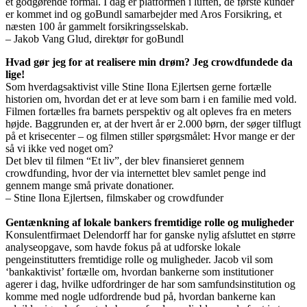
et godgørende formål. I dag er platformen i luften, de første kunder
er kommet ind og goBundl samarbejder med Aros Forsikring, et
næsten 100 år gammelt forsikringsselskab.
– Jakob Vang Glud, direktør for goBundl
Hvad gør jeg for at realisere min drøm? Jeg crowdfundede da
lige!
Som hverdagsaktivist ville Stine Ilona Ejlertsen gerne fortælle
historien om, hvordan det er at leve som barn i en familie med vold.
Filmen fortælles fra barnets perspektiv og alt opleves fra en meters
højde. Baggrunden er, at der hvert år er 2.000 børn, der søger tilflugt
på et krisecenter – og filmen stiller spørgsmålet: Hvor mange er der
så vi ikke ved noget om?
Det blev til filmen “Et liv”, der blev finansieret gennem
crowdfunding, hvor der via internettet blev samlet penge ind
gennem mange små private donationer.
– Stine Ilona Ejlertsen, filmskaber og crowdfunder
Gentænkning af lokale bankers fremtidige rolle og muligheder
Konsulentfirmaet Delendorff har for ganske nylig afsluttet en større
analyseopgave, som havde fokus på at udforske lokale
pengeinstitutters fremtidige rolle og muligheder. Jacob vil som
‘bankaktivist’ fortælle om, hvordan bankerne som institutioner
agerer i dag, hvilke udfordringer de har som samfundsinstitution og
komme med nogle udfordrende bud på, hvordan bankerne kan