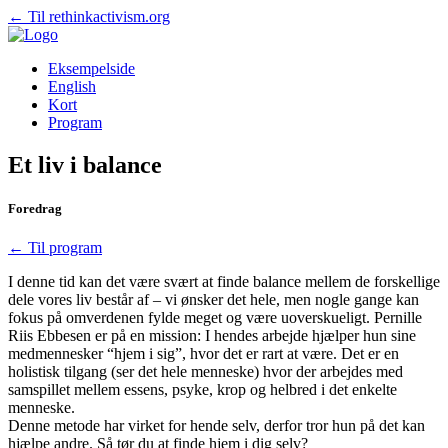
← Til rethinkactivism.org
Eksempelside
English
Kort
Program
Et liv i balance
Foredrag
← Til program
I denne tid kan det være svært at finde balance mellem de forskellige
dele vores liv består af – vi ønsker det hele, men nogle gange kan
fokus på omverdenen fylde meget og være uoverskueligt. Pernille
Riis Ebbesen er på en mission: I hendes arbejde hjælper hun sine
medmennesker “hjem i sig”, hvor det er rart at være. Det er en
holistisk tilgang (ser det hele menneske) hvor der arbejdes med
samspillet mellem essens, psyke, krop og helbred i det enkelte
menneske.
Denne metode har virket for hende selv, derfor tror hun på det kan
hjælpe andre. Så tør du at finde hjem i dig selv?